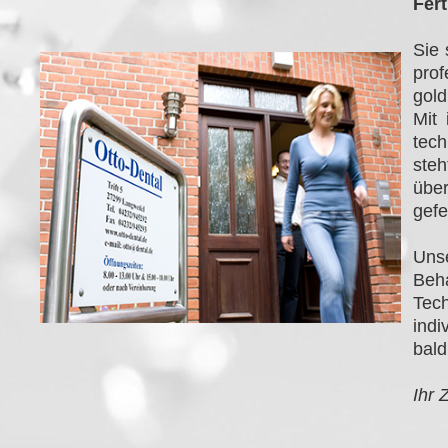
Fert
Sie 
pro
gold
Mit
tech
ste
übe
gefe
Uns
Beh
Tec
indi
bald
Ihr 